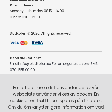
Blodkollen Sweden AB
Opening hours
Monday - Thursday 08.15 - 14.00
Lunch: 11.30 - 12.30
Blodkollen © 2026. All rights reserved.
General questions?
Email info@blodkollen.se
For emergencies, sens SMS:
070-555 90 09
My Account
För att optimera ditt användande av vår
Laboratory staff
Tel: 070-522 97 87
webbplats använder vi oss av cookies. En
cookie är en textfil som sparas på din dator.
Om du önskar ytterligare information om vad
About us
This is how it works
Where you can find us