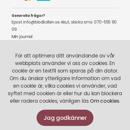
Generella frågor?
Epost info@blodkollen.se
Akut, skicka sms: 070-555 90
09
Min journal
Laboratoriepersonal
För att optimera ditt användande av vår
Tel: 070-522 97 87
webbplats använder vi oss av cookies. En
cookie är en textfil som sparas på din dator.
Om oss
Så fungerar det
Här finns vi
Stickrädsla
Om du önskar ytterligare information om vad
Vårt team
en cookie är, vilka cookies vi använder, vad
syftet med cookien är eller hur du kan blockera
Personuppgiftspolicy
Köpvillkor
Om Cookies
eller radera cookies, vänligen läs
Om cookies
.
Artiklar
Senaste från oss
Doktorn svarar
Jag godkänner