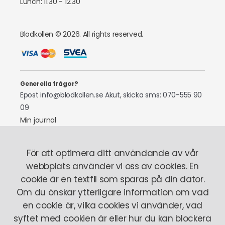
Lunch: 11.30 - 12.30
Blodkollen © 2026. All rights reserved.
Generella frågor?
Epost info@blodkollen.se
Akut, skicka sms: 070-555 90
09
Min journal
Laboratoriepersonal
För att optimera ditt användande av vår
Tel: 070-522 97 87
webbplats använder vi oss av cookies. En
cookie är en textfil som sparas på din dator.
Om oss
Så fungerar det
Här finns vi
Stickrädsla
Om du önskar ytterligare information om vad
Vårt team
en cookie är, vilka cookies vi använder, vad
syftet med cookien är eller hur du kan blockera