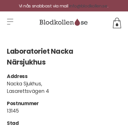
Vi nås snabbast via mail
info@blodkollen.se
.
Laboratoriet Nacka
Närsjukhus
Address
Nacka Sjukhus,
Lasarettsvägen 4
Postnummer
13145
Stad