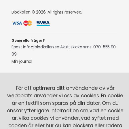
Blodkollen © 2026. All rights reserved.
Generella frågor?
Epost info@blodkollen.se
Akut, skicka sms: 070-555 90
09
Min journal
Laboratoriepersonal
Tel: 070-522 97 87
För att optimera ditt användande av vår
webbplats använder vi oss av cookies. En cookie
Om oss
Så fungerar det
Här finns vi
Stickrädsla
är en textfil som sparas på din dator. Om du
Vårt team
önskar ytterligare information om vad en cookie
är, vilka cookies vi använder, vad syftet med
Personuppgiftspolicy
Köpvillkor
Om Cookies
cookien är eller hur du kan blockera eller radera
Artiklar