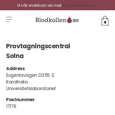
Vi nås snabbast via mail
info@blodkollen.se
.
Provtagningscentral
Solna
Address
Eugeniavägen D3:55 3,
Karolinska
Universitetslaboratoriet
Postnummer
17176