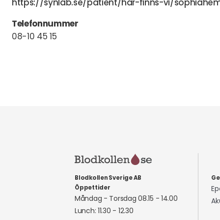
https://synlab.se/patient/har-finns-vi/sophiah
Telefonnummer
08-10 45 15
Blodkollen Sverige AB
Ge
Öppettider
Ep
Måndag - Torsdag 08.15 - 14.00
Ak
Lunch: 11.30 - 12.30