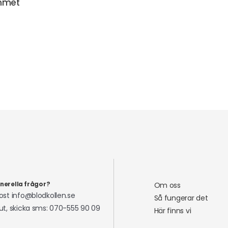
emmet
nerella frågor?
Om oss
ost info@blodkollen.se
Så fungerar det
ut, skicka sms: 070-555 90 09
Här finns vi