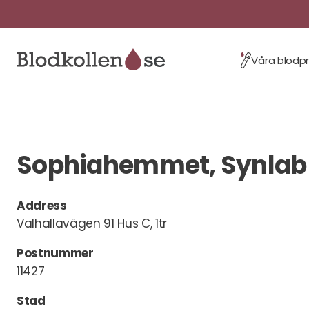
Våra blodp
Sophiahemmet, Synlab
Address
Valhallavägen 91 Hus C, 1tr
Postnummer
11427
Stad