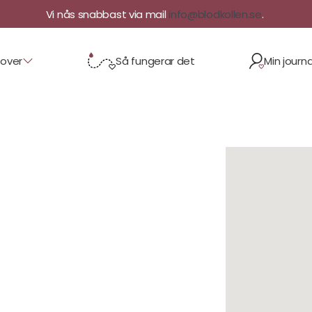
Vi nås snabbast via mail
info@blodkollen.se
.
rover
Så fungerar det
Min journa