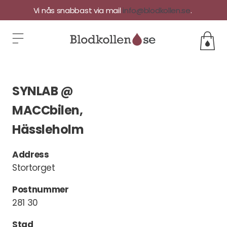
Vi nås snabbast via mail
info@blodkollen.se
.
SYNLAB @
MACCbilen,
Hässleholm
Address
Stortorget
Postnummer
281 30
Stad