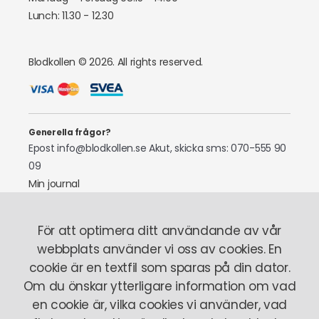
Lunch: 11.30 - 12.30
Blodkollen © 2026. All rights reserved.
Generella frågor?
Epost info@blodkollen.se
Akut, skicka sms: 070-555 90
09
Min journal
Laboratoriepersonal
För att optimera ditt användande av vår
Tel: 070-522 97 87
webbplats använder vi oss av cookies. En
cookie är en textfil som sparas på din dator.
Om oss
Så fungerar det
Här finns vi
Stickrädsla
Om du önskar ytterligare information om vad
Vårt team
en cookie är, vilka cookies vi använder, vad