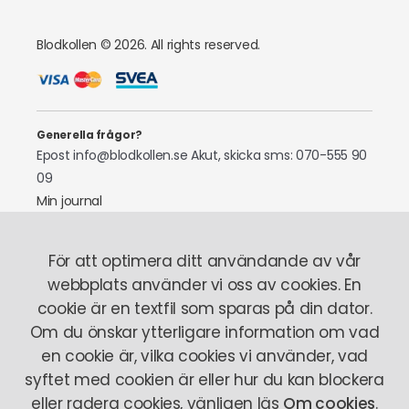
Blodkollen © 2026. All rights reserved.
Generella frågor?
Epost info@blodkollen.se
Akut, skicka sms: 070-555 90
09
Min journal
Laboratoriepersonal
För att optimera ditt användande av vår
Tel: 070-522 97 87
webbplats använder vi oss av cookies. En
cookie är en textfil som sparas på din dator.
Om oss
Så fungerar det
Här finns vi
Stickrädsla
Om du önskar ytterligare information om vad
Vårt team
en cookie är, vilka cookies vi använder, vad
syftet med cookien är eller hur du kan blockera
Personuppgiftspolicy
Köpvillkor
Om Cookies
eller radera cookies, vänligen läs
Om cookies
.