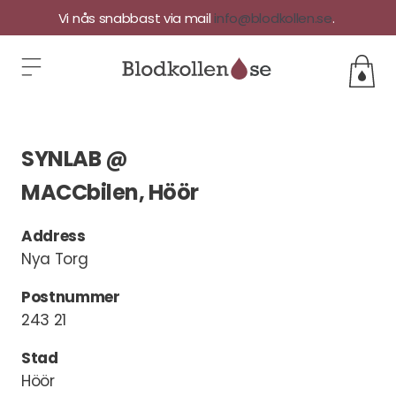
Vi nås snabbast via mail
info@blodkollen.se
.
SYNLAB @
MACCbilen, Höör
Address
Nya Torg
Postnummer
243 21
Stad
Höör