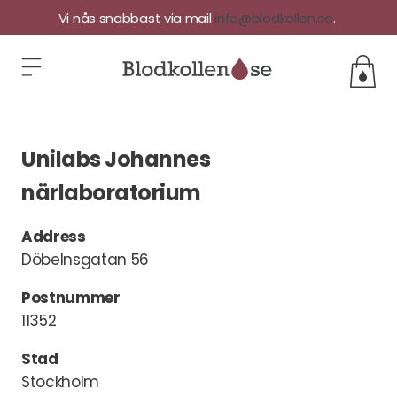
Vi nås snabbast via mail
info@blodkollen.se
.
Unilabs Johannes
närlaboratorium
Address
Döbelnsgatan 56
Postnummer
11352
Stad
Stockholm