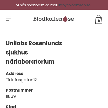
Vi nås snabbast via mail
info@blodkollen.se
.
Unilabs Rosenlunds
sjukhus
närlaboratorium
Address
Tideliusgatan12
Postnummer
11869
Stad