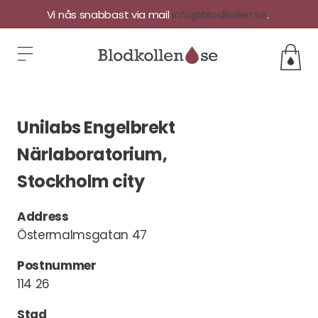
Vi nås snabbast via mail
info@blodkollen.se
.
Unilabs Engelbrekt
Närlaboratorium,
Stockholm city
Address
Östermalmsgatan 47
Postnummer
114 26
Stad