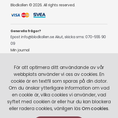
Blodkollen © 2026. All rights reserved.
Generella frågor?
Epost info@blodkollen.se
Akut, skicka sms: 070-555 90
09
Min journal
Laboratoriepersonal
För att optimera ditt användande av vår
Tel: 070-522 97 87
webbplats använder vi oss av cookies. En
cookie är en textfil som sparas på din dator.
Om oss
Så fungerar det
Här finns vi
Stickrädsla
Om du önskar ytterligare information om vad
Vårt team
en cookie är, vilka cookies vi använder, vad
syftet med cookien är eller hur du kan blockera
Personuppgiftspolicy
Köpvillkor
Om Cookies
eller radera cookies, vänligen läs
Om cookies
.
Artiklar
Senaste från oss
Doktorn svarar